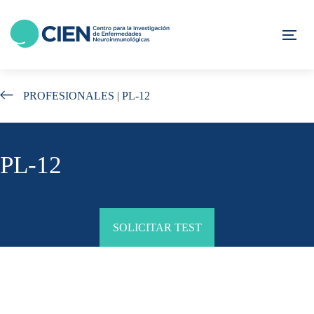
Skip
Skip
links
to
Tog
content
PROFESIONALES
| PL-12
PL-12
SOLICITAR TEST
Generalidades del Estudio