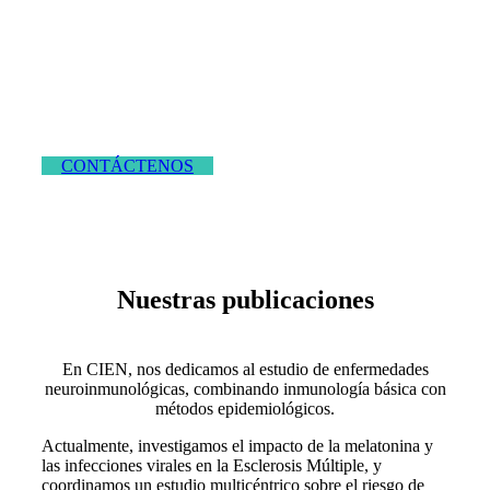
La generosidad de nuestros benefactores nos permite
seguir avanzando. Si desea apoyar nuestros proyectos,
contáctenos para más información sobre cómo contribuir.
CONTÁCTENOS
Nuestras publicaciones
En CIEN, nos dedicamos al estudio de enfermedades
neuroinmunológicas, combinando inmunología básica con
métodos epidemiológicos.
Actualmente, investigamos el impacto de la melatonina y
las infecciones virales en la Esclerosis Múltiple, y
coordinamos un estudio multicéntrico sobre el riesgo de