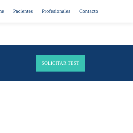
me
Pacientes
Profesionales
Contacto
SOLICITAR TEST
aciones
icas con un enfoque algorítmico y económico
oanticuerpos.