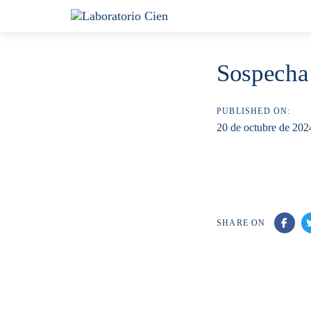
Skip
Skip
links
to
content
Sospecha 
PUBLISHED ON:
20 de octubre de 202
SHARE ON