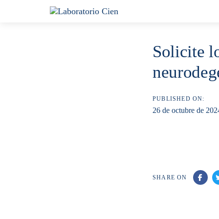
Skip
Skip
links
to
content
Solicite 
neurodege
PUBLISHED ON:
26 de octubre de 202
SHARE ON