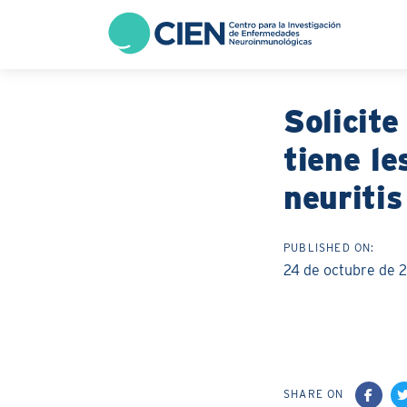
Skip
Skip
links
to
content
Solicite
tiene le
neuritis
PUBLISHED ON:
24 de octubre de 
SHARE ON