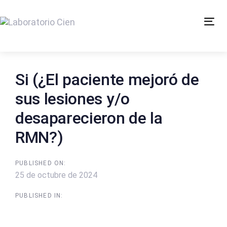
Skip
Skip
links
to
Tog
content
Si (¿El paciente mejoró de
sus lesiones y/o
desaparecieron de la
RMN?)
PUBLISHED ON:
25 de octubre de 2024
PUBLISHED IN: