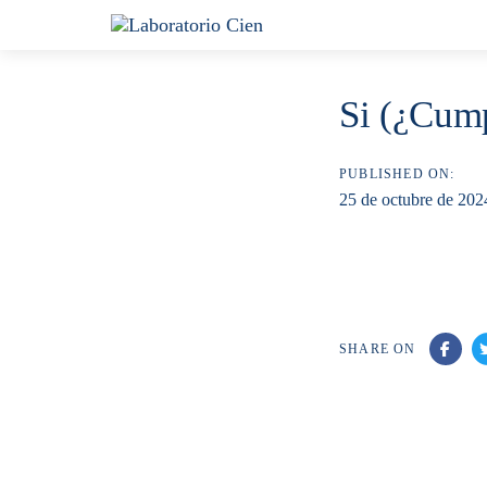
Skip
Skip
links
to
content
Si (¿Cump
PUBLISHED ON:
25 de octubre de 202
SHARE ON