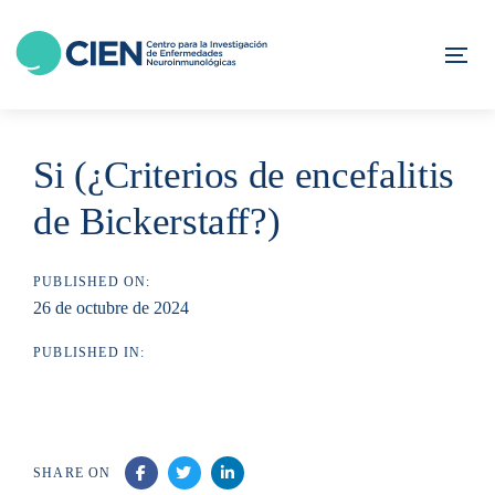
Skip
Skip
links
to
Tog
content
Si (¿Criterios de encefalitis
de Bickerstaff?)
PUBLISHED ON:
26 de octubre de 2024
PUBLISHED IN:
SHARE ON