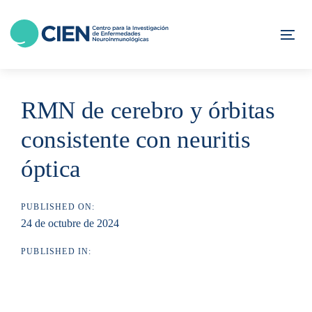
Skip
Skip
links
to
Tog
content
RMN de cerebro y órbitas
consistente con neuritis
óptica
PUBLISHED ON:
24 de octubre de 2024
PUBLISHED IN: