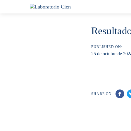
Skip
Skip
links
to
content
Resultado
PUBLISHED ON:
25 de octubre de 202
SHARE ON