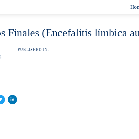
Ho
s Finales (Encefalitis límbica a
PUBLISHED IN:
4