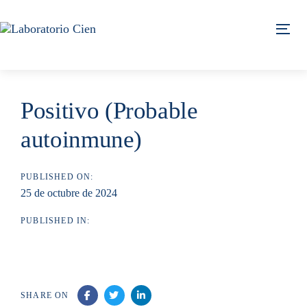
Skip
Skip
links
to
Tog
content
Positivo (Probable
autoinmune)
PUBLISHED ON:
25 de octubre de 2024
PUBLISHED IN:
SHARE ON