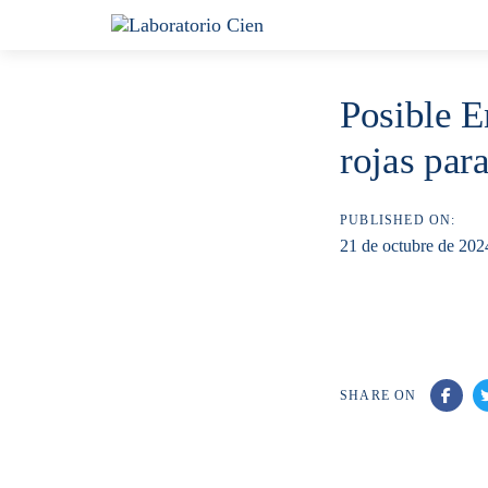
Skip
Skip
links
to
content
Posible 
rojas pa
PUBLISHED ON:
21 de octubre de 202
SHARE ON