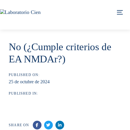
Skip
Skip
links
to
Tog
content
No (¿Cumple criterios de
EA NMDAr?)
PUBLISHED ON:
25 de octubre de 2024
PUBLISHED IN:
SHARE ON