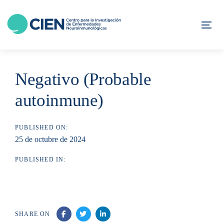
Skip
Skip
links
to
Tog
content
Negativo (Probable
autoinmune)
PUBLISHED ON:
25 de octubre de 2024
PUBLISHED IN:
SHARE ON