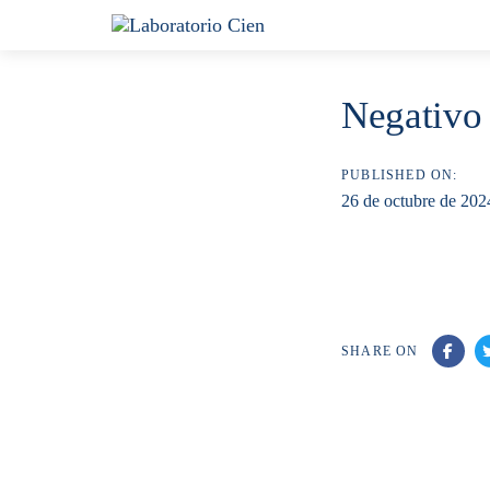
Skip
Skip
links
to
content
Negativo 
PUBLISHED ON:
26 de octubre de 202
SHARE ON