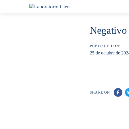
Skip
Skip
links
to
content
Negativo 
PUBLISHED ON:
25 de octubre de 202
SHARE ON