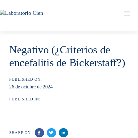
Skip
Skip
links
to
Tog
content
Negativo (¿Criterios de
encefalitis de Bickerstaff?)
PUBLISHED ON:
26 de octubre de 2024
PUBLISHED IN:
SHARE ON