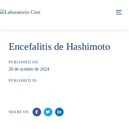
Skip
Skip
links
to
Tog
content
Encefalitis de Hashimoto
PUBLISHED ON:
26 de octubre de 2024
PUBLISHED IN:
SHARE ON