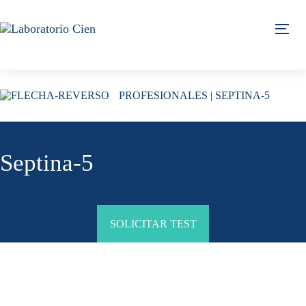
Skip
Skip
links
to
Tog
content
PROFESIONALES
| SEPTINA-5
Septina-5
SOLICITAR TEST
Generalidades del Estudio