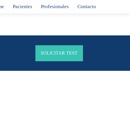
me
Pacientes
Profesionales
Contacto
SOLICITAR TEST
anel inicial se realizan hasta 30
e aconseja realizar pruebas selectivas de
 y pueden pasarse por alto marcadores de