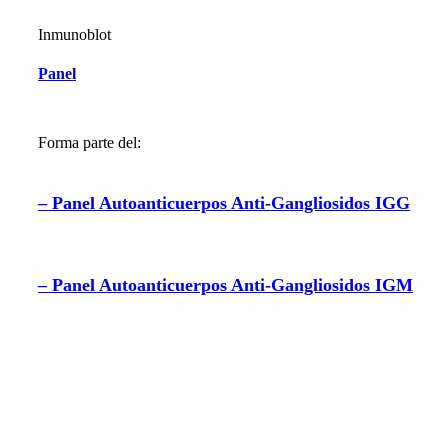
Inmunoblot
Panel
Forma parte del:
– Panel Autoanticuerpos Anti-Gangliosidos IGG
– Panel Autoanticuerpos Anti-Gangliosidos IGM