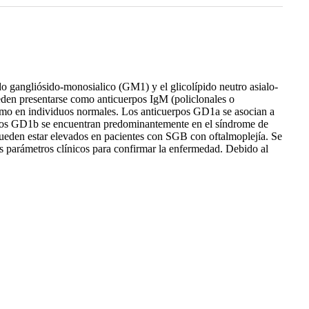
ido gangliósido-monosialico (GM1) y el glicolípido neutro asialo-
eden presentarse como anticuerpos IgM (policlonales o
como en individuos normales. Los anticuerpos GD1a se asocian a
uerpos GD1b se encuentran predominantemente en el síndrome de
pueden estar elevados en pacientes con SGB con oftalmoplejía. Se
os parámetros clínicos para confirmar la enfermedad. Debido al