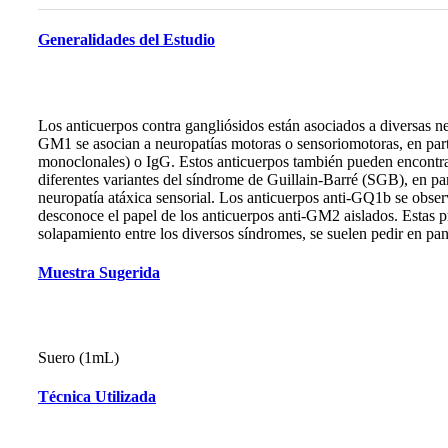
Generalidades del Estudio
Los anticuerpos contra gangliósidos están asociados a diversas ne
GM1 se asocian a neuropatías motoras o sensoriomotoras, en part
monoclonales) o IgG. Estos anticuerpos también pueden encontrar
diferentes variantes del síndrome de Guillain-Barré (SGB), en p
neuropatía atáxica sensorial. Los anticuerpos anti-GQ1b se obse
desconoce el papel de los anticuerpos anti-GM2 aislados. Estas pr
solapamiento entre los diversos síndromes, se suelen pedir en pa
Muestra Sugerida
Suero (1mL)
Técnica Utilizada