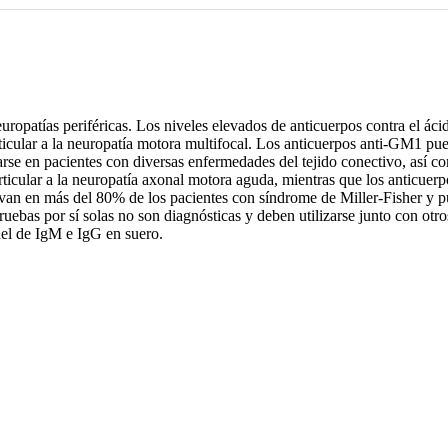
uropatías periféricas. Los niveles elevados de anticuerpos contra el ác
icular a la neuropatía motora multifocal. Los anticuerpos anti-GM1 pu
se en pacientes con diversas enfermedades del tejido conectivo, así 
articular a la neuropatía axonal motora aguda, mientras que los antic
rvan en más del 80% de los pacientes con síndrome de Miller-Fisher y 
uebas por sí solas no son diagnósticas y deben utilizarse junto con otr
nel de IgM e IgG en suero.