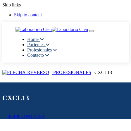
Skip links
Skip to content
Toggle navigation
Home
Pacientes
Profesionales
Contacto
PROFESIONALES
| CXCL13
CXCL13
SOLICITAR TEST
Generalidades del Estudio