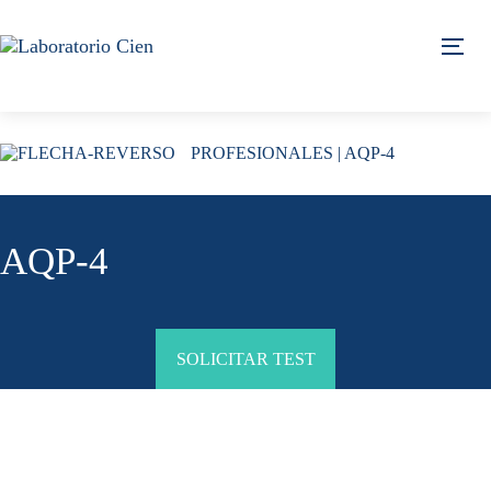
Skip
Skip
links
to
Tog
content
PROFESIONALES
| AQP-4
AQP-4
SOLICITAR TEST
Generalidades del Estudio