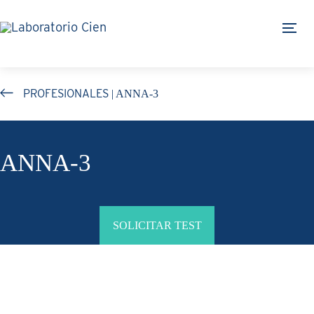
Skip
Skip
links
to
Tog
content
| ANNA-3
PROFESIONALES
ANNA-3
SOLICITAR TEST
Generalidades del Estudio