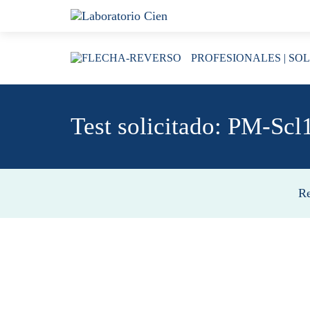
Skip
Skip
links
to
content
PROFESIONALES
| SO
Test solicitado: PM-Scl
Re